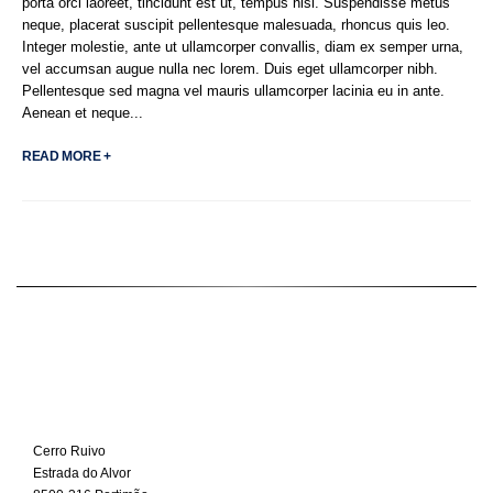
porta orci laoreet, tincidunt est ut, tempus nisi. Suspendisse metus
neque, placerat suscipit pellentesque malesuada, rhoncus quis leo.
Integer molestie, ante ut ullamcorper convallis, diam ex semper urna,
vel accumsan augue nulla nec lorem. Duis eget ullamcorper nibh.
Pellentesque sed magna vel mauris ullamcorper lacinia eu in ante.
Aenean et neque...
READ MORE +
Cerro Ruivo
Estrada do Alvor