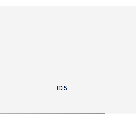
ID.5
T